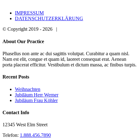
Telefax: 0 62 32 – 65 11 54
IMPRESSUM
DATENSCHUTZERKLÄRUNG
© Copyright 2019 -
2026 |
Toggle
About Our Practice
Sliding
Bar
Phasellus non ante ac dui sagittis volutpat. Curabitur a quam nisl.
Area
Nam est elit, congue et quam id, laoreet consequat erat. Aenean
porta placerat efficitur. Vestibulum et dictum massa, ac finibus turpis.
Recent Posts
Weihnachten
Jubiläum Herr Werner
Jubiläum Frau Köhler
Contact Info
12345 West Elm Street
Telefon:
1.888.456.7890