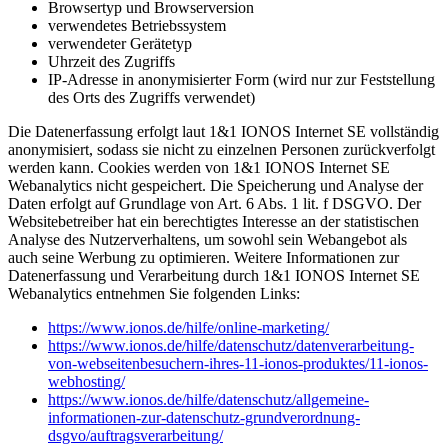
Browsertyp und Browserversion
verwendetes Betriebssystem
verwendeter Gerätetyp
Uhrzeit des Zugriffs
IP-Adresse in anonymisierter Form (wird nur zur Feststellung
des Orts des Zugriffs verwendet)
Die Datenerfassung erfolgt laut 1&1 IONOS Internet SE vollständig
anonymisiert, sodass sie nicht zu einzelnen Personen zurückverfolgt
werden kann. Cookies werden von 1&1 IONOS Internet SE
Webanalytics nicht gespeichert. Die Speicherung und Analyse der
Daten erfolgt auf Grundlage von Art. 6 Abs. 1 lit. f DSGVO. Der
Websitebetreiber hat ein berechtigtes Interesse an der statistischen
Analyse des Nutzerverhaltens, um sowohl sein Webangebot als
auch seine Werbung zu optimieren. Weitere Informationen zur
Datenerfassung und Verarbeitung durch 1&1 IONOS Internet SE
Webanalytics entnehmen Sie folgenden Links:
https://www.ionos.de/hilfe/online-marketing/
https://www.ionos.de/hilfe/datenschutz/datenverarbeitung-
von-webseitenbesuchern-ihres-11-ionos-produktes/11-ionos-
webhosting/
https://www.ionos.de/hilfe/datenschutz/allgemeine-
informationen-zur-datenschutz-grundverordnung-
dsgvo/auftragsverarbeitung/