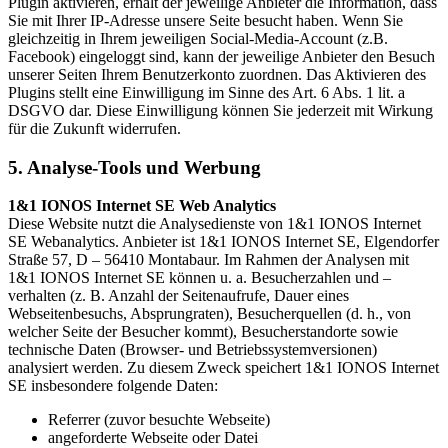
Plugin aktivieren, erhält der jeweilige Anbieter die Information, dass
Sie mit Ihrer IP-Adresse unsere Seite besucht haben. Wenn Sie
gleichzeitig in Ihrem jeweiligen Social-Media-Account (z.B.
Facebook) eingeloggt sind, kann der jeweilige Anbieter den Besuch
unserer Seiten Ihrem Benutzerkonto zuordnen. Das Aktivieren des
Plugins stellt eine Einwilligung im Sinne des Art. 6 Abs. 1 lit. a
DSGVO dar. Diese Einwilligung können Sie jederzeit mit Wirkung
für die Zukunft widerrufen.
5. Analyse-Tools und Werbung
1&1 IONOS Internet SE Web Analytics
Diese Website nutzt die Analysedienste von 1&1 IONOS Internet
SE Webanalytics. Anbieter ist 1&1 IONOS Internet SE, Elgendorfer
Straße 57, D – 56410 Montabaur. Im Rahmen der Analysen mit
1&1 IONOS Internet SE können u. a. Besucherzahlen und –
verhalten (z. B. Anzahl der Seitenaufrufe, Dauer eines
Webseitenbesuchs, Absprungraten), Besucherquellen (d. h., von
welcher Seite der Besucher kommt), Besucherstandorte sowie
technische Daten (Browser- und Betriebssystemversionen)
analysiert werden. Zu diesem Zweck speichert 1&1 IONOS Internet
SE insbesondere folgende Daten:
Referrer (zuvor besuchte Webseite)
angeforderte Webseite oder Datei