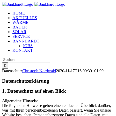
Zum
Inhalt
HOME
springen
AKTUELLES
WÄRME
BÄDER
SOLAR
SERVICE
BANKHARDT
JOBS
KONTAKT
Suche
nach:
Datenschutz
Christoph Nordwald
2020-11-17T16:09:39+01:00
Datenschutzerklärung
1. Datenschutz auf einen Blick
Allgemeine Hinweise
Die folgenden Hinweise geben einen einfachen Überblick darüber,
was mit Ihren personenbezogenen Daten passiert, wenn Sie unsere
Website besuchen. Personenbezogene Daten sind alle Daten, mit